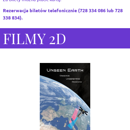
Rezerwacja biletów telefonicznie (728 334 086 lub 728
338 834).
FILMY 2D