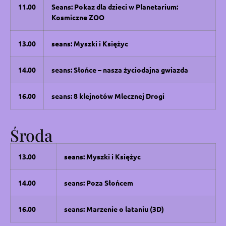
11.00
Seans: Pokaz dla dzieci w Planetarium:
Kosmiczne ZOO
13.00
seans: Myszki i Księżyc
14.00
seans: Słońce – nasza życiodajna gwiazda
16.00
seans: 8 klejnotów Mlecznej Drogi
Środa
13.00
seans: Myszki i Księżyc
14.00
seans: Poza Słońcem
16.00
seans: Marzenie o lataniu (3D)