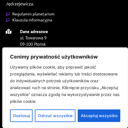
Jędrzejewicza.
Regulamin planetarium
Klauzula informacyjna
Dane adresowe
ul. Towarowa 9
09-100 Płońsk
E-mail
Cenimy prywatność użytkowników
planetarium@mckplonsk.pl
Używamy plików cookie, aby poprawić jakość
kasaplanetarium@mckplonsk.pl
przeglądania, wyświetlać reklamy lub treści dostosowane
Adam Derdzikowski
do indywidualnych potrzeb użytkowników oraz
728 338 834
analizować ruch na stronie. Kliknięcie przycisku „Akceptuj
wszystkie” oznacza zgodę na wykorzystywanie przez nas
Sylwia Krzemińska
plików cookie.
728 334 086
Dostosuj
Odrzuć wszystkie
Akceptuj wszystko
Godziny otwarcia
Wtorek 9:00-17:00